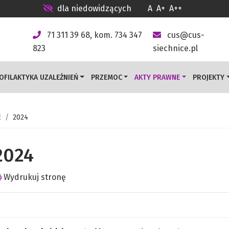
dla niedowidzących
A
A+
A++
71 311 39 68, kom. 734 347
cus@cus-
823
siechnice.pl
OFILAKTYKA UZALEŻNIEŃ
PRZEMOC
AKTY PRAWNE
PROJEKTY
ć
2024
2024
Wydrukuj stronę